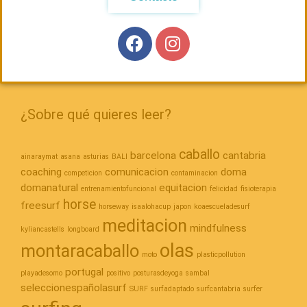
¿Sobre qué quieres leer?
caballo
barcelona
cantabria
ainaraymat
asana
asturias
BALI
coaching
comunicacion
doma
competicion
contaminacion
domanatural
equitacion
entrenamientofuncional
felicidad
fisioterapia
horse
freesurf
horseway
isaalohacup
japon
koaescueladesurf
meditacion
mindfulness
kyliancastells
longboard
olas
montaracaballo
moto
plasticpollution
portugal
playadesomo
positivo
posturasdeyoga
sambal
seleccionespañolasurf
SURF
surfadaptado
surfcantabria
surfer