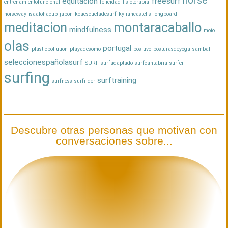
horse
equitacion
freesurf
entrenamientofuncional
felicidad
fisioterapia
horseway
isaalohacup
japon
koaescueladesurf
kyliancastells
longboard
meditacion
montaracaballo
mindfulness
moto
olas
portugal
plasticpollution
playadesomo
positivo
posturasdeyoga
sambal
seleccionespañolasurf
SURF
surfadaptado
surfcantabria
surfer
surfing
surftraining
surfness
surfrider
Descubre otras personas que motivan con
conversaciones sobre...