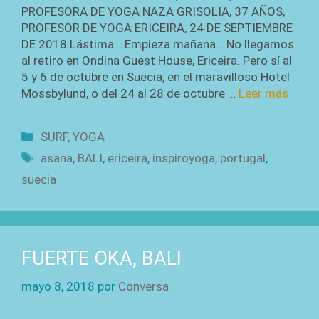
PROFESORA DE YOGA NAZA GRISOLIA, 37 AÑOS,
PROFESOR DE YOGA ERICEIRA, 24 DE SEPTIEMBRE
DE 2018 Lástima… Empieza mañana… No llegamos
al retiro en Ondina Guest House, Ericeira. Pero sí al
5 y 6 de octubre en Suecia, en el maravilloso Hotel
Mossbylund, o del 24 al 28 de octubre …
Leer más
Categorías
SURF
,
YOGA
Etiquetas
asana
,
BALI
,
ericeira
,
inspiroyoga
,
portugal
,
suecia
FUERTE OKA, BALI
mayo 8, 2018
por
Conversa