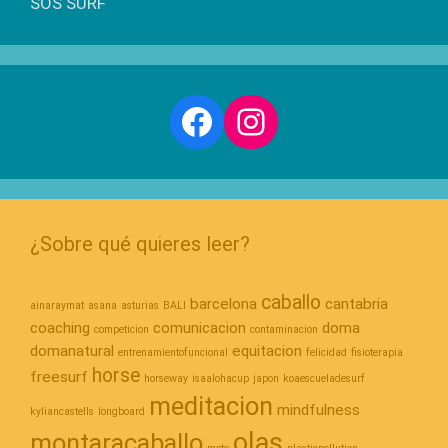
SOS SURF
Facebook
Instagram
¿Sobre qué quieres leer?
caballo
barcelona
cantabria
ainaraymat
asana
asturias
BALI
coaching
comunicacion
doma
competicion
contaminacion
domanatural
equitacion
entrenamientofuncional
felicidad
fisioterapia
horse
freesurf
horseway
isaalohacup
japon
koaescueladesurf
meditacion
mindfulness
kyliancastells
longboard
olas
montaracaballo