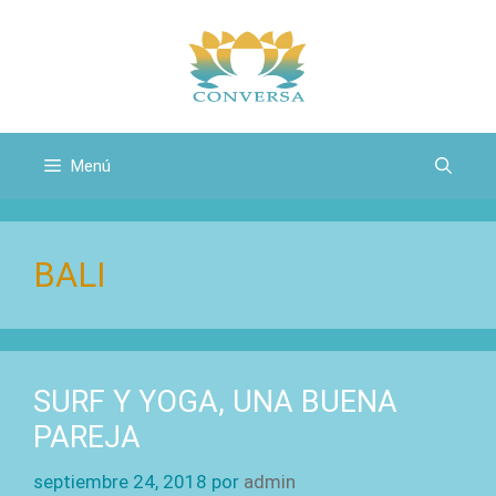
Saltar
al
contenido
Menú
BALI
SURF Y YOGA, UNA BUENA
PAREJA
septiembre 24, 2018
por
admin