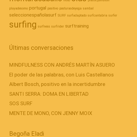
moto
plasticpollution
portugal
playadesomo
positivo
posturasdeyoga
sambal
seleccionespañolasurf
SURF
surfadaptado
surfcantabria
surfer
surfing
surftraining
surfness
surfrider
Últimas conversaciones
MINDFULNESS CON ANDRÉS MARTÍN ASUERO
El poder de las palabras, con Luis Castellanos
Albert Bosch, positivo en la incertidumbre
SANTI SERRA: DOMA EN LIBERTAD
SOS SURF
MENTE DE MONO, CON JENNY MOIX
Begoña Eladi