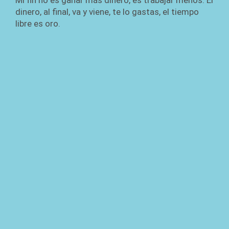
Mi fin no es ganar más dinero, es trabajar menos. El
dinero, al final, va y viene, te lo gastas, el tiempo
libre es oro.