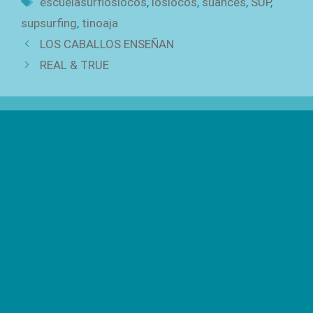
escuelasurfloslocos
,
loslocos
,
suances
,
SUP
,
supsurfing
,
tinoaja
LOS CABALLOS ENSEÑAN
REAL & TRUE