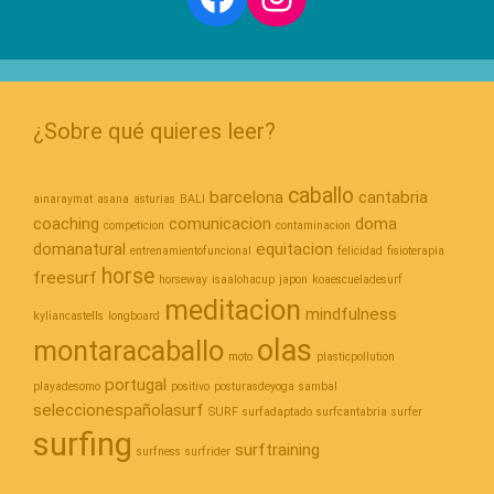
¿Sobre qué quieres leer?
caballo
barcelona
cantabria
ainaraymat
asana
asturias
BALI
coaching
comunicacion
doma
competicion
contaminacion
domanatural
equitacion
entrenamientofuncional
felicidad
fisioterapia
horse
freesurf
horseway
isaalohacup
japon
koaescueladesurf
meditacion
mindfulness
kyliancastells
longboard
olas
montaracaballo
moto
plasticpollution
portugal
playadesomo
positivo
posturasdeyoga
sambal
seleccionespañolasurf
SURF
surfadaptado
surfcantabria
surfer
surfing
surftraining
surfness
surfrider