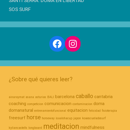
SANTI SERRA: DOMA EN LIBERTAD
SOS SURF
Facebook
Instagram
¿Sobre qué quieres leer?
caballo
barcelona
cantabria
ainaraymat
asana
asturias
BALI
coaching
comunicacion
doma
competicion
contaminacion
domanatural
equitacion
entrenamientofuncional
felicidad
fisioterapia
horse
freesurf
horseway
isaalohacup
japon
koaescueladesurf
meditacion
mindfulness
kyliancastells
longboard