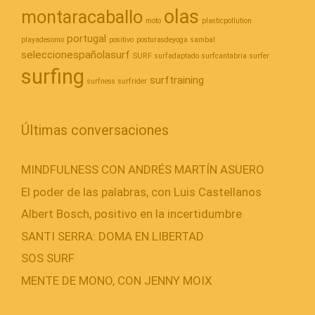
olas
montaracaballo
moto
plasticpollution
portugal
playadesomo
positivo
posturasdeyoga
sambal
seleccionespañolasurf
SURF
surfadaptado
surfcantabria
surfer
surfing
surftraining
surfness
surfrider
Últimas conversaciones
MINDFULNESS CON ANDRÉS MARTÍN ASUERO
El poder de las palabras, con Luis Castellanos
Albert Bosch, positivo en la incertidumbre
SANTI SERRA: DOMA EN LIBERTAD
SOS SURF
MENTE DE MONO, CON JENNY MOIX