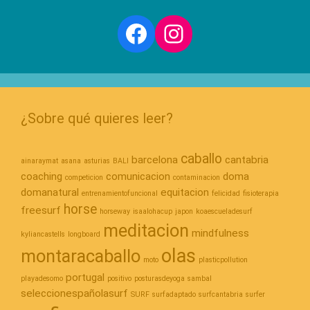
Facebook
Instagram
¿Sobre qué quieres leer?
caballo
barcelona
cantabria
ainaraymat
asana
asturias
BALI
coaching
comunicacion
doma
competicion
contaminacion
domanatural
equitacion
entrenamientofuncional
felicidad
fisioterapia
horse
freesurf
horseway
isaalohacup
japon
koaescueladesurf
meditacion
mindfulness
kyliancastells
longboard
olas
montaracaballo
moto
plasticpollution
portugal
playadesomo
positivo
posturasdeyoga
sambal
seleccionespañolasurf
SURF
surfadaptado
surfcantabria
surfer