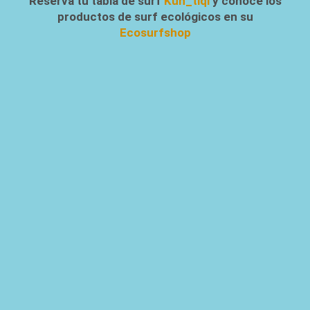
Reserva tu tabla de surf
Kun_tiqi
y conoce los
productos de surf ecológicos en su
Ecosurfshop