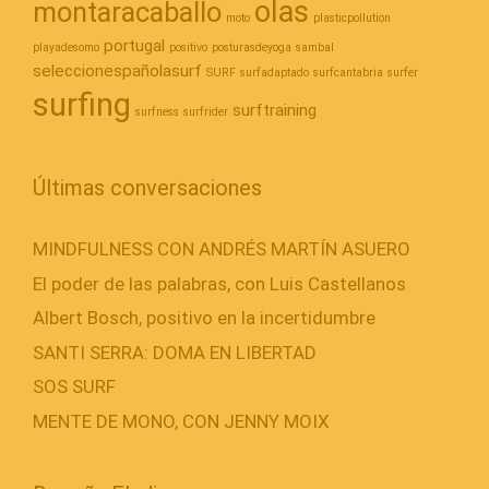
olas
montaracaballo
moto
plasticpollution
portugal
playadesomo
positivo
posturasdeyoga
sambal
seleccionespañolasurf
SURF
surfadaptado
surfcantabria
surfer
surfing
surftraining
surfness
surfrider
Últimas conversaciones
MINDFULNESS CON ANDRÉS MARTÍN ASUERO
El poder de las palabras, con Luis Castellanos
Albert Bosch, positivo en la incertidumbre
SANTI SERRA: DOMA EN LIBERTAD
SOS SURF
MENTE DE MONO, CON JENNY MOIX