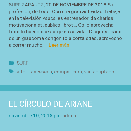
SURF ZARAUTZ, 20 DE NOVIEMBRE DE 2018 Su
profesión, de todo. Con una gran actividad, trabaja
en la televisión vasca, es entrenador, da charlas
motivacionales, publica libros… Gallo aprovecha
todo lo bueno que surge en su vida. Diagnosticado
de un glaucoma congénito a corta edad, aprovechó
a correr mucho, …
Leer más
Categorías
SURF
Etiquetas
aitorfrancesena
,
competicion
,
surfadaptado
EL CÍRCULO DE ARIANE
noviembre 10, 2018
por
admin