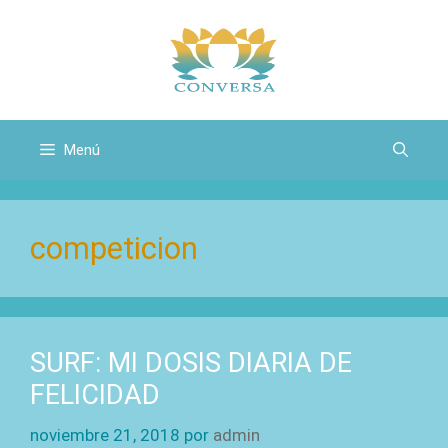
Saltar
al
contenido
Menú
competicion
SURF: MI DOSIS DIARIA DE
FELICIDAD
noviembre 21, 2018
por
admin