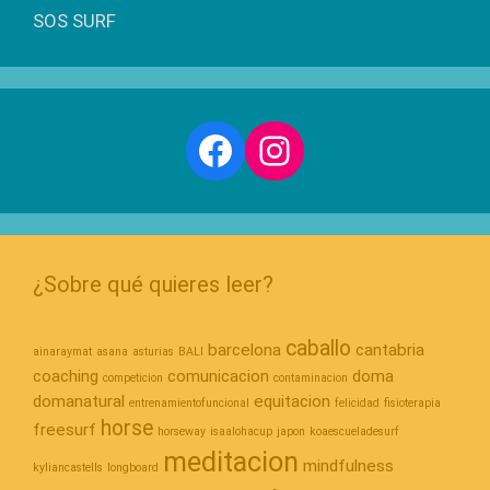
SOS SURF
Facebook
Instagram
¿Sobre qué quieres leer?
caballo
barcelona
cantabria
ainaraymat
asana
asturias
BALI
coaching
comunicacion
doma
competicion
contaminacion
domanatural
equitacion
entrenamientofuncional
felicidad
fisioterapia
horse
freesurf
horseway
isaalohacup
japon
koaescueladesurf
meditacion
mindfulness
kyliancastells
longboard