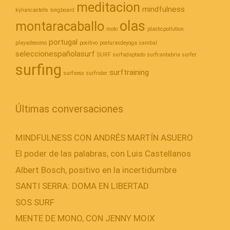
meditacion
mindfulness
kyliancastells
longboard
olas
montaracaballo
moto
plasticpollution
portugal
playadesomo
positivo
posturasdeyoga
sambal
seleccionespañolasurf
SURF
surfadaptado
surfcantabria
surfer
surfing
surftraining
surfness
surfrider
Últimas conversaciones
MINDFULNESS CON ANDRÉS MARTÍN ASUERO
El poder de las palabras, con Luis Castellanos
Albert Bosch, positivo en la incertidumbre
SANTI SERRA: DOMA EN LIBERTAD
SOS SURF
MENTE DE MONO, CON JENNY MOIX