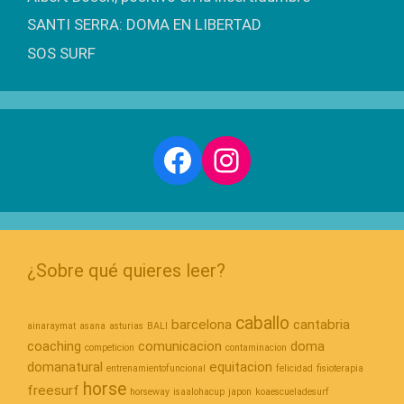
SANTI SERRA: DOMA EN LIBERTAD
SOS SURF
Facebook
Instagram
¿Sobre qué quieres leer?
caballo
barcelona
cantabria
ainaraymat
asana
asturias
BALI
coaching
comunicacion
doma
competicion
contaminacion
domanatural
equitacion
entrenamientofuncional
felicidad
fisioterapia
horse
freesurf
horseway
isaalohacup
japon
koaescueladesurf