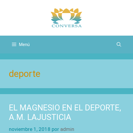
Saltar
al
contenido
Menú
deporte
EL MAGNESIO EN EL DEPORTE,
A.M. LAJUSTICIA
noviembre 1, 2018
por
admin