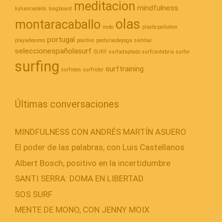
meditacion
mindfulness
kyliancastells
longboard
olas
montaracaballo
moto
plasticpollution
portugal
playadesomo
positivo
posturasdeyoga
sambal
seleccionespañolasurf
SURF
surfadaptado
surfcantabria
surfer
surfing
surftraining
surfness
surfrider
Últimas conversaciones
MINDFULNESS CON ANDRÉS MARTÍN ASUERO
El poder de las palabras, con Luis Castellanos
Albert Bosch, positivo en la incertidumbre
SANTI SERRA: DOMA EN LIBERTAD
SOS SURF
MENTE DE MONO, CON JENNY MOIX