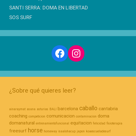
SANTI SERRA: DOMA EN LIBERTAD
SOS SURF
Facebook
Instagram
¿Sobre qué quieres leer?
caballo
barcelona
cantabria
ainaraymat
asana
asturias
BALI
coaching
comunicacion
doma
competicion
contaminacion
domanatural
equitacion
entrenamientofuncional
felicidad
fisioterapia
horse
freesurf
horseway
isaalohacup
japon
koaescueladesurf