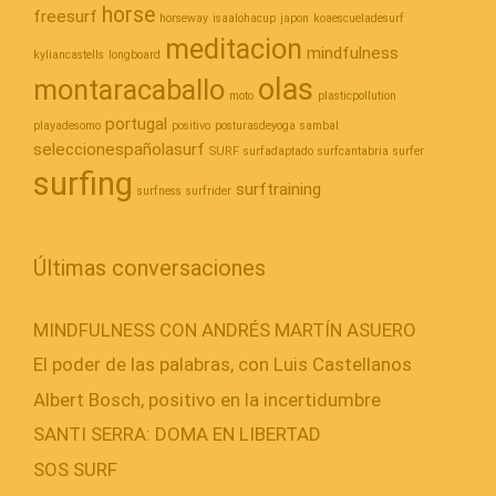
horse
freesurf
horseway
isaalohacup
japon
koaescueladesurf
meditacion
mindfulness
kyliancastells
longboard
olas
montaracaballo
moto
plasticpollution
portugal
playadesomo
positivo
posturasdeyoga
sambal
seleccionespañolasurf
SURF
surfadaptado
surfcantabria
surfer
surfing
surftraining
surfness
surfrider
Últimas conversaciones
MINDFULNESS CON ANDRÉS MARTÍN ASUERO
El poder de las palabras, con Luis Castellanos
Albert Bosch, positivo en la incertidumbre
SANTI SERRA: DOMA EN LIBERTAD
SOS SURF