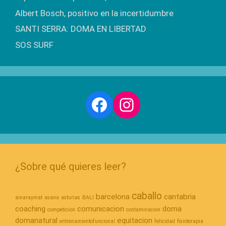
Albert Bosch, positivo en la incertidumbre
SANTI SERRA: DOMA EN LIBERTAD
SOS SURF
Facebook
Instagram
¿Sobre qué quieres leer?
caballo
barcelona
cantabria
ainaraymat
asana
asturias
BALI
coaching
comunicacion
doma
competicion
contaminacion
domanatural
equitacion
entrenamientofuncional
felicidad
fisioterapia