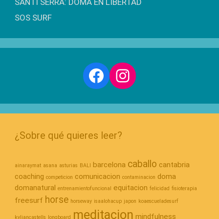
SANTI SERRA: DOMA EN LIBERTAD
SOS SURF
Facebook
Instagram
¿Sobre qué quieres leer?
caballo
barcelona
cantabria
ainaraymat
asana
asturias
BALI
coaching
comunicacion
doma
competicion
contaminacion
domanatural
equitacion
entrenamientofuncional
felicidad
fisioterapia
horse
freesurf
horseway
isaalohacup
japon
koaescueladesurf
meditacion
mindfulness
kyliancastells
longboard