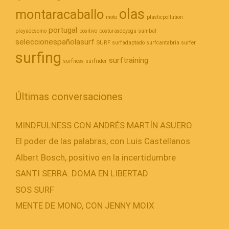
olas
montaracaballo
moto
plasticpollution
portugal
playadesomo
positivo
posturasdeyoga
sambal
seleccionespañolasurf
SURF
surfadaptado
surfcantabria
surfer
surfing
surftraining
surfness
surfrider
Últimas conversaciones
MINDFULNESS CON ANDRÉS MARTÍN ASUERO
El poder de las palabras, con Luis Castellanos
Albert Bosch, positivo en la incertidumbre
SANTI SERRA: DOMA EN LIBERTAD
SOS SURF
MENTE DE MONO, CON JENNY MOIX