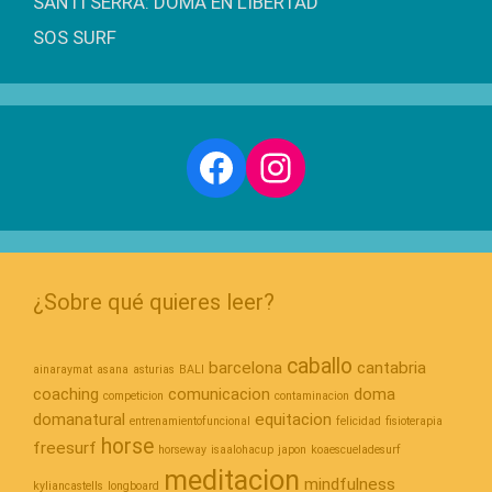
SANTI SERRA: DOMA EN LIBERTAD
SOS SURF
Facebook
Instagram
¿Sobre qué quieres leer?
caballo
barcelona
cantabria
ainaraymat
asana
asturias
BALI
coaching
comunicacion
doma
competicion
contaminacion
domanatural
equitacion
entrenamientofuncional
felicidad
fisioterapia
horse
freesurf
horseway
isaalohacup
japon
koaescueladesurf
meditacion
mindfulness
kyliancastells
longboard