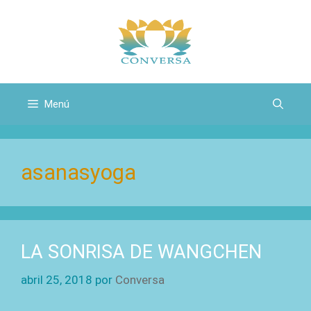
Saltar
al
contenido
Menú
asanasyoga
LA SONRISA DE WANGCHEN
abril 25, 2018
por
Conversa