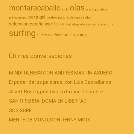
olas
montaracaballo
moto
plasticpollution
portugal
playadesomo
positivo
posturasdeyoga
sambal
seleccionespañolasurf
SURF
surfadaptado
surfcantabria
surfer
surfing
surftraining
surfness
surfrider
Últimas conversaciones
MINDFULNESS CON ANDRÉS MARTÍN ASUERO
El poder de las palabras, con Luis Castellanos
Albert Bosch, positivo en la incertidumbre
SANTI SERRA: DOMA EN LIBERTAD
SOS SURF
MENTE DE MONO, CON JENNY MOIX